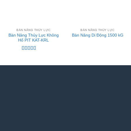
BÀN NÂNG THỦY LỰC
BÀN NÂNG THỦY LỰC
Bàn Nâng Thủy Lực Không
Bàn Nâng Di Động 1500 kG
Hố PIT KAT-KRL
Được xếp
hạng
5
5 sao