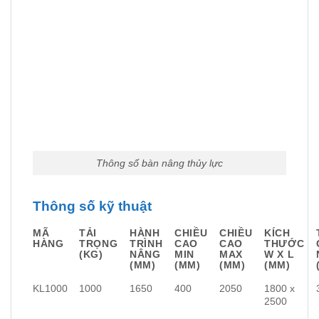
Thông số bàn nâng thủy lực
Thông số kỹ thuật
MÃ
TẢI
HÀNH
CHIỀU
CHIỀU
KÍCH
HÀNG
TRỌNG
TRÌNH
CAO
CAO
THƯỚC
(KG)
NÂNG
MIN
MAX
W X L
(MM)
(MM)
(MM)
(MM)
KL1000
1000
1650
400
2050
1800 x
2500