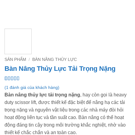
SẢN PHẨM
/
BÀN NÂNG THỦY LỰC
Bàn Nâng Thủy Lực Tải Trọng Nặng
5
1
trên 5 dựa
(
1
đánh giá của khách hàng)
trên
đánh
Bàn nâng thủy lực tải trọng nặng
, hay còn gọi là heavy
giá
duty scissor lift, được thiết kế đặc biệt để nâng hạ các tải
trọng nặng và nguyên vật liệu trong các nhà máy đòi hỏi
hoạt động liên tục và tần suất cao. Bàn nâng có thể hoạt
động đáng tin cậy trong môi trường khắc nghiệt, nhờ vào
thiết kế chắc chắn và an toàn cao.