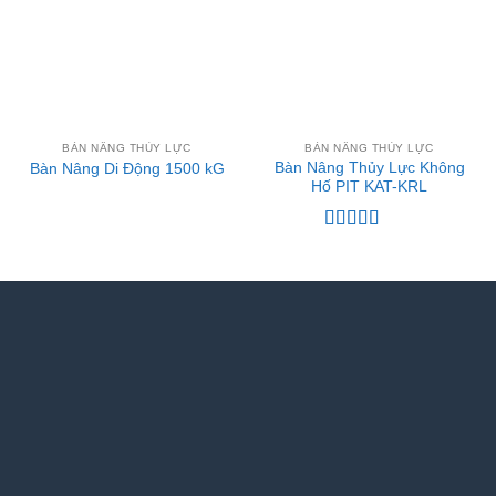
BÀN NÂNG THỦY LỰC
BÀN NÂNG THỦY LỰC
Bàn Nâng Thủy Lực Không
Bàn Nâng Di Động 1500 kG
Hố PIT KAT-KRL
Được xếp
hạng
5
5 sao