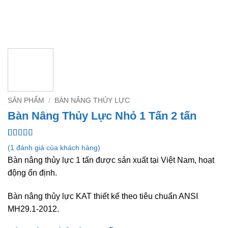
SẢN PHẨM
/
BÀN NÂNG THỦY LỰC
Bàn Nâng Thủy Lực Nhỏ 1 Tấn 2 tấn
5
1
trên 5 dựa
(
1
đánh giá của khách hàng)
trên
đánh
Bàn nâng thủy lực 1 tấn được sản xuất tại Việt Nam, hoạt
giá
động ổn định.
Bàn nâng thủy lực KAT thiết kế theo tiêu chuẩn ANSI
MH29.1-2012.