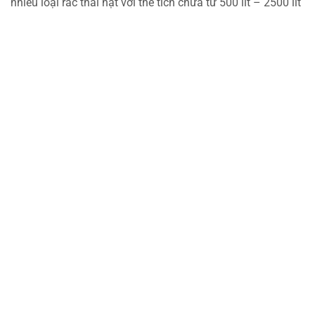
nhiều loại rác thải hạt với thể tích chứa từ 500 lít – 2500 lít