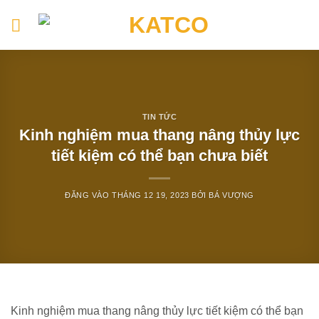
Bỏ
qua
nội
dung
TIN TỨC
Kinh nghiệm mua thang nâng thủy lực
tiết kiệm có thể bạn chưa biết
ĐĂNG VÀO
THÁNG 12 19, 2023
BỞI
BÁ VƯỢNG
Kinh nghiệm mua thang nâng thủy lực tiết kiệm có thể bạn