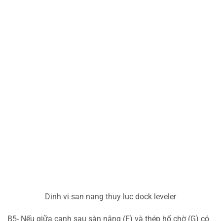
Dinh vi san nang thuy luc dock leveler
B5- Nếu giữa cạnh sau sàn nâng (F) và thép hố chờ (G) có